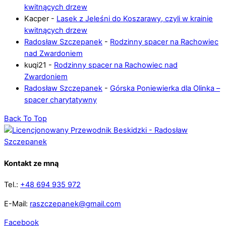
kwitnących drzew
Kacper
-
Lasek z Jeleśni do Koszarawy, czyli w krainie
kwitnących drzew
Radosław Szczepanek
-
Rodzinny spacer na Rachowiec
nad Zwardoniem
kuqi21
-
Rodzinny spacer na Rachowiec nad
Zwardoniem
Radosław Szczepanek
-
Górska Poniewierka dla Olinka –
spacer charytatywny
Back To Top
Kontakt ze mną
Tel.:
+48 694 935 972
E-Mail:
raszczepanek@gmail.com
Facebook