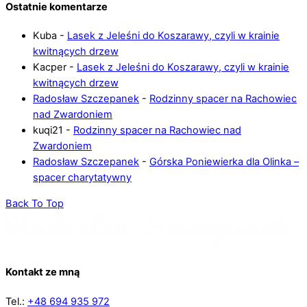
Ostatnie komentarze
Kuba
-
Lasek z Jeleśni do Koszarawy, czyli w krainie
kwitnących drzew
Kacper
-
Lasek z Jeleśni do Koszarawy, czyli w krainie
kwitnących drzew
Radosław Szczepanek
-
Rodzinny spacer na Rachowiec
nad Zwardoniem
kuqi21
-
Rodzinny spacer na Rachowiec nad
Zwardoniem
Radosław Szczepanek
-
Górska Poniewierka dla Olinka –
spacer charytatywny
Back To Top
Kontakt ze mną
Tel.:
+48 694 935 972